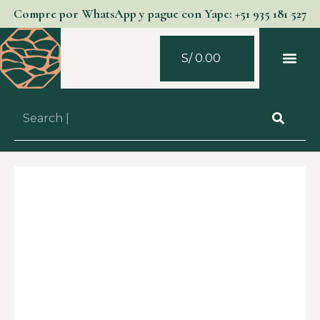
Compre por WhatsApp y pague con Yape: +51 935 181 527
S/
0.00