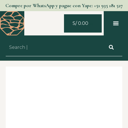
Compre por WhatsApp y pague con Yape: +51 935 181 527
S/
0.00